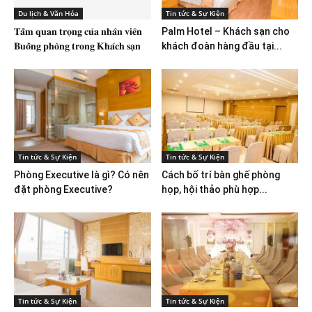
Du lịch & Văn Hóa
Tin tức & Sự Kiện
𝐓𝐚̂̀𝐦 𝐪𝐮𝐚𝐧 𝐭𝐫𝐨̣𝐧𝐠 𝐜𝐮̉𝐚 𝐧𝐡𝐚̂𝐧 𝐯𝐢𝐞̂𝐧
Palm Hotel – Khách sạn cho
𝐁𝐮𝐨̂̀𝐧𝐠 𝐩𝐡𝐨̀𝐧𝐠 𝐭𝐫𝐨𝐧𝐠 𝐊𝐡𝐚́𝐜𝐡 𝐬𝐚̣𝐧
khách đoàn hàng đầu tại...
Tin tức & Sự Kiện
Tin tức & Sự Kiện
Phòng Executive là gì? Có nên
Cách bố trí bàn ghế phòng
đặt phòng Executive?
họp, hội thảo phù hợp...
Tin tức & Sự Kiện
Tin tức & Sự Kiện