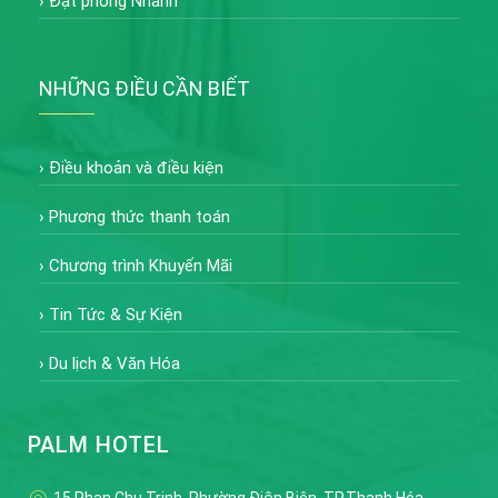
›
Đặt phòng Nhanh
NHỮNG ĐIỀU CẦN BIẾT
›
Điều khoản và điều kiện
›
Phương thức thanh toán
›
Chương trình Khuyến Mãi
›
Tin Tức & Sự Kiện
›
Du lịch & Văn Hóa
PALM HOTEL
15 Phan Chu Trinh, Phường Điện Biên, TP.Thanh Hóa