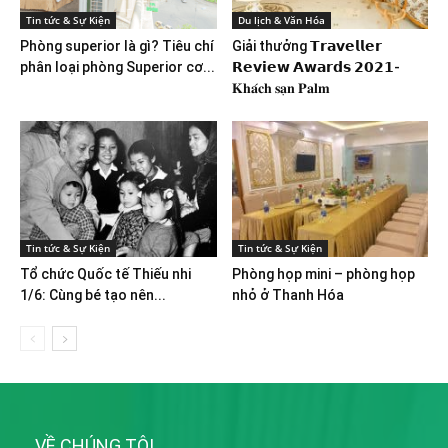
Tin tức & Sự Kiện
Du lịch & Văn Hóa
Phòng superior là gì? Tiêu chí
Giải thưởng 𝗧𝗿𝗮𝘃𝗲𝗹𝗹𝗲𝗿
phân loại phòng Superior cơ...
𝗥𝗲𝘃𝗶𝗲𝘄 𝗔𝘄𝗮𝗿𝗱𝘀 𝟮𝟬𝟮𝟭-
𝐊𝐡𝐚́𝐜𝐡 𝐬𝐚̣𝐧 𝐏𝐚𝐥𝐦
Tin tức & Sự Kiện
Tin tức & Sự Kiện
Tổ chức Quốc tế Thiếu nhi
Phòng họp mini – phòng họp
1/6: Cùng bé tạo nên...
nhỏ ở Thanh Hóa
VỀ CHÚNG TÔI