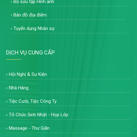
›
Bộ sưu tập Hình ảnh
›
Bản đồ địa điểm
›
Tuyển dụng Nhân sự
DỊCH VỤ CUNG CẤP
›
Hội Nghị & Sự Kiện
›
Nhà Hàng
›
Tiệc Cưới, Tiệc Công Ty
›
Tổ Chức Sinh Nhật - Họp Lớp
›
Massage - Thư Giãn