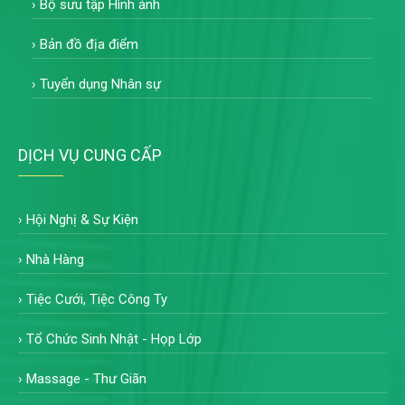
›
Bộ sưu tập Hình ảnh
›
Bản đồ địa điểm
›
Tuyển dụng Nhân sự
DỊCH VỤ CUNG CẤP
›
Hội Nghị & Sự Kiện
›
Nhà Hàng
›
Tiệc Cưới, Tiệc Công Ty
›
Tổ Chức Sinh Nhật - Họp Lớp
›
Massage - Thư Giãn