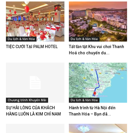
Du lịch & Văn Hóa
Du lịch & Văn Hóa
TIỆC CƯỚI TẠI PALM HOTEL
Tất tần tật Khu vui chơi Thanh
Hoá cho chuyến du...
Chương trình Khuyến Mãi
Du lịch & Văn Hóa
SỰ HÀI LÒNG CỦA KHÁCH
Hành trình từ Hà Nội đến
HÀNG LUÔN LÀ KIM CHỈ NAM
Thanh Hóa – Bạn đã...