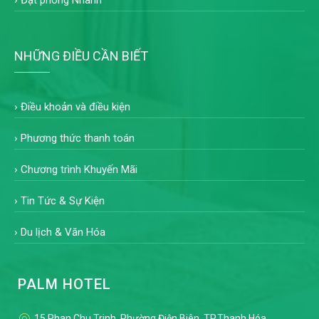
NHỮNG ĐIỀU CẦN BIẾT
›
Điều khoản và điều kiện
›
Phương thức thanh toán
›
Chương trình Khuyến Mãi
›
Tin Tức & Sự Kiện
›
Du lịch & Văn Hóa
PALM HOTEL
15 Phan Chu Trinh, Phường Điện Biên, TP.Thanh Hóa