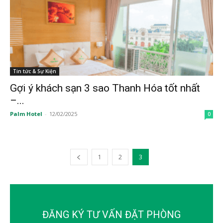
Tin tức & Sự Kiện
Gợi ý khách sạn 3 sao Thanh Hóa tốt nhất
–...
Palm Hotel
-
12/02/2025
0
1
2
3
ĐĂNG KÝ TƯ VẤN ĐẶT PHÒNG