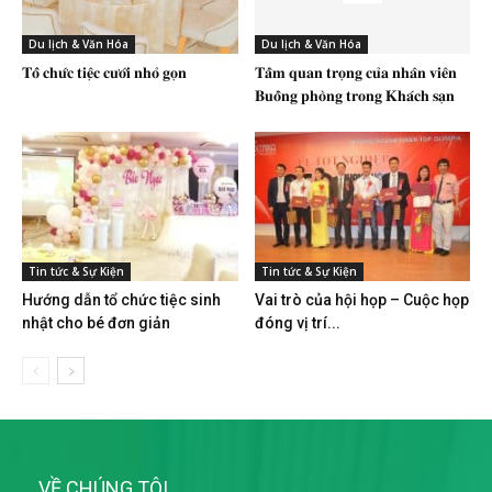
Du lịch & Văn Hóa
Du lịch & Văn Hóa
𝐓𝐨̂̉ 𝐜𝐡𝐮̛́𝐜 𝐭𝐢𝐞̣̂𝐜 𝐜𝐮̛𝐨̛́𝐢 𝐧𝐡𝐨̉ 𝐠𝐨̣𝐧
𝐓𝐚̂̀𝐦 𝐪𝐮𝐚𝐧 𝐭𝐫𝐨̣𝐧𝐠 𝐜𝐮̉𝐚 𝐧𝐡𝐚̂𝐧 𝐯𝐢𝐞̂𝐧
𝐁𝐮𝐨̂̀𝐧𝐠 𝐩𝐡𝐨̀𝐧𝐠 𝐭𝐫𝐨𝐧𝐠 𝐊𝐡𝐚́𝐜𝐡 𝐬𝐚̣𝐧
Tin tức & Sự Kiện
Tin tức & Sự Kiện
Hướng dẫn tổ chức tiệc sinh
Vai trò của hội họp – Cuộc họp
nhật cho bé đơn giản
đóng vị trí...
VỀ CHÚNG TÔI